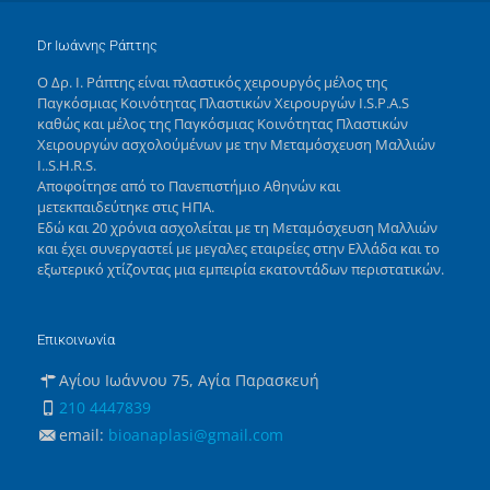
Dr Ιωάννης Ράπτης
Ο Δρ. Ι. Ράπτης είναι πλαστικός χειρουργός μέλος της
Παγκόσμιας Κοινότητας Πλαστικών Χειρουργών I.S.P.A.S
καθώς και μέλος της Παγκόσμιας Κοινότητας Πλαστικών
Χειρουργών ασχολούμένων με την Μεταμόσχευση Μαλλιών
I..S.H.R.S.
Αποφοίτησε από το Πανεπιστήμιο Αθηνών και
μετεκπαιδεύτηκε στις ΗΠΑ.
Εδώ και 20 χρόνια ασχολείται με τη Μεταμόσχευση Μαλλιών
και έχει συνεργαστεί με μεγαλες εταιρείες στην Ελλάδα και το
εξωτερικό χτίζοντας μια εμπειρία εκατοντάδων περιστατικών.
Επικοινωνία
Αγίου Ιωάννου 75, Αγία Παρασκευή
210 4447839
email:
bioanaplasi@gmail.com