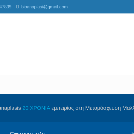
47839
bioanaplasi@gmail.com
anaplasis
20 ΧΡΟΝΙΑ
εμπειρίας στη Μεταμόσχευση Μαλ