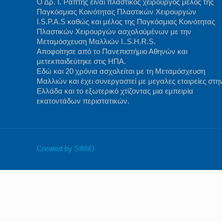
Ο Δρ. Ι. Ράπτης είναι πλαστικός χειρουργός μέλος της
Παγκόσμιας Κοινότητας Πλαστικών Χειρουργών
I.S.P.A.S καθώς και μέλος της Παγκόσμιας Κοινότητας
Πλαστικών Χειρουργών ασχολούμένων με την
Μεταμόσχευση Μαλλιών I..S.H.R.S.
Αποφοίτησε από το Πανεπιστήμιο Αθηνών και
μετεκπαιδεύτηκε στις ΗΠΑ.
Εδώ και 20 χρόνια ασχολείται με τη Μεταμόσχευση
Μαλλιών και έχει συνεργαστεί με μεγαλες εταιρείες στη
Ελλάδα και το εξωτερικό χτίζοντας μια εμπειρία
εκατοντάδων περιστατικών.
Created by SiMiO